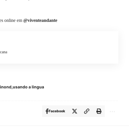
mes online em
@viventeandante
icana
uinond
usando a lingua
Facebook