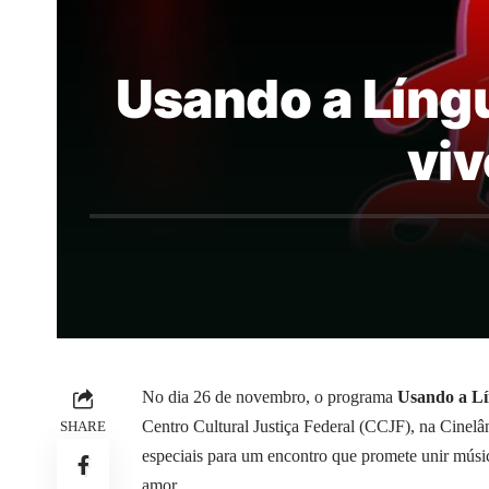
Usando a Líng
viv
No dia 26 de novembro, o programa
Usando a L
Centro Cultural Justiça Federal (CCJF), na Cinelân
SHARE
especiais para um encontro que promete unir músic
amor.