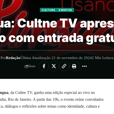
CULTURA
EVENTOS
ua: Cultne TV apres
o com entrada grat
Por
Redação
Última Atualização 21 de novembro de 2024
2 Min Leitura
Share
íngua
, da Cultne TV, ganha uma edição especial ao vivo no
dia, Rio de Janeiro. A partir das 19h, o evento reúne convidados
a, diálogos e reflexões sobre temas como identidade, cultura e