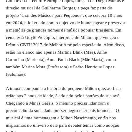
Com texto de Pedro Henrique Lopes, direção de Diego Morais e
direção musical de Guilherme Borges, a peça faz parte do
projeto ‘Grandes Músicos para Pequenos’, que celebra 10 anos
em 2024, e foi criado com o objetivo de homenagear e preservar
a memória de grandes nomes da música popular brasileira. Em
cena, está Udylê Procópio, intérprete de Milton, que venceu o
Prêmio CBTIJ 2017 de Melhor Ator pelo espetáculo. Além disso,
estão no elenco não apenas Martina Blink (Mãe), Aline
Carrocino (Maricota), Anna Paula Black (Mãe Maria), como
também Marina Mota (Professora) e Pedro Henrique Lopes
(Salomão).
A trama acompanha a história do pequeno Milton que, ao ficar
órfão aos 2 anos de idade, é adotado pelos patrões de sua avó.
Chegando a Minas Gerais, o menino precisa lidar com o
preconceito da sociedade por ser negro e ter pais brancos. “O
musical é uma homenagem a Milton Nascimento, então nos
inspiramos no universo dele para debater temas como adoção,