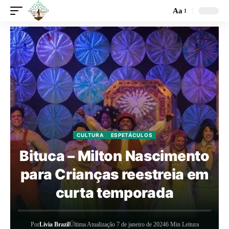
Aa
CULTURA
ESPETÁCULOS
Bituca – Milton Nascimento
para Crianças reestreia em
curta temporada
Por
Livia Brazil
Última Atualização 7 de janeiro de 2024
6 Min Leitura