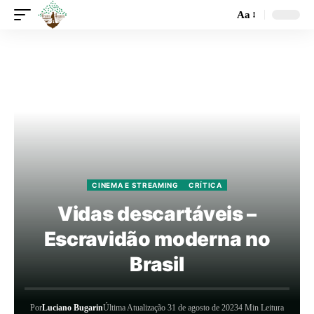
Aa
CINEMA E STREAMING
CRÍTICA
Vidas descartáveis –
Escravidão moderna no
Brasil
Por
Luciano Bugarin
Última Atualização 31 de agosto de 2023
4 Min Leitura