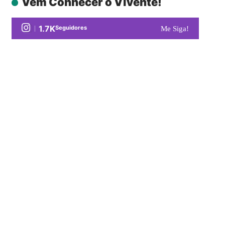
Vem Conhecer o Vivente!
1.7K
Seguidores
Me Siga!