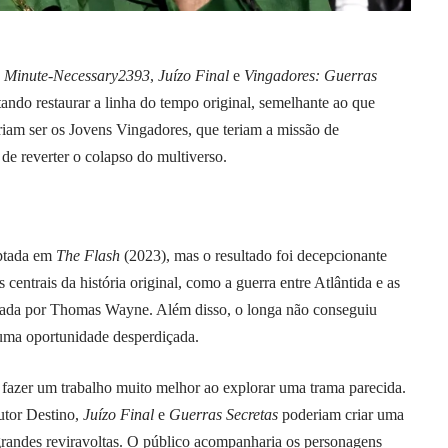
o
Minute-Necessary2393
,
Juízo Final
e
Vingadores: Guerras
ndo restaurar a linha do tempo original, semelhante ao que
riam ser os Jovens Vingadores, que teriam a missão de
e reverter o colapso do multiverso.
aptada em
The Flash
(2023), mas o resultado foi decepcionante
entrais da história original, como a guerra entre Atlântida e as
tada por Thomas Wayne. Além disso, o longa não conseguiu
 uma oportunidade desperdiçada.
 fazer um trabalho muito melhor ao explorar uma trama parecida.
tor Destino,
Juízo Final
e
Guerras Secretas
poderiam criar uma
 grandes reviravoltas. O público acompanharia os personagens