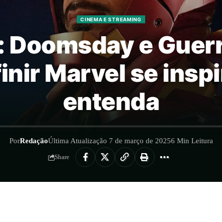
CINEMA E STREAMING
: Doomsday e Guerr
nir Marvel se insp
entenda
Por
Redação
Última Atualização 7 de março de 2025
6 Min Leitura
Share