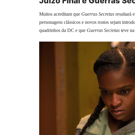
Juízo Final e Guerras Se
Muitos acreditam que
Guerras Secretas
resultará 
personagens clássicos e novos rostos sejam introd
quadrinhos da DC e que
Guerras Secretas
teve na