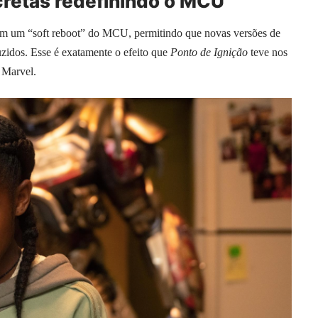
cretas redefinindo o MCU
em um “soft reboot” do MCU, permitindo que novas versões de
uzidos. Esse é exatamente o efeito que
Ponto de Ignição
teve nos
 Marvel.