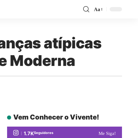
Aa
anças atípicas
te Moderna
Vem Conhecer o Vivente!
1.7K
Seguidores
Me Siga!