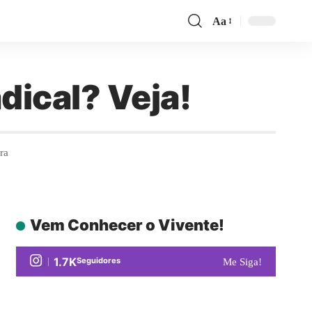
Aa
dical? Veja!
ra
Vem Conhecer o Vivente!
1.7K
Seguidores
Me Siga!