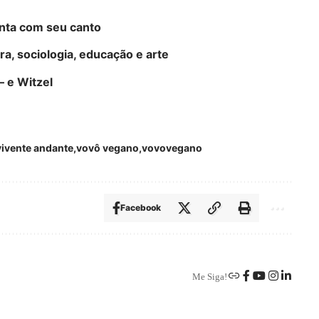
anta com seu canto
a, sociologia, educação e arte
– e Witzel
vivente andante
vovô vegano
vovovegano
Facebook
Me Siga!