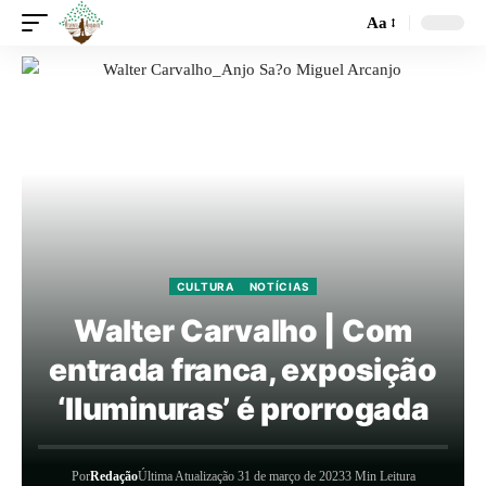
Aa
CULTURA
NOTÍCIAS
Walter Carvalho | Com
entrada franca, exposição
‘Iluminuras’ é prorrogada
Por
Redação
Última Atualização 31 de março de 2023
3 Min Leitura