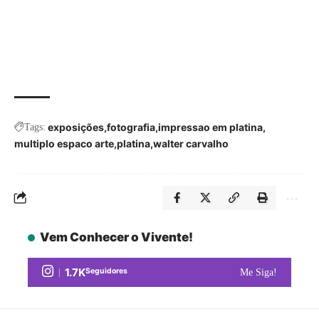
exposições
fotografia
impressao em platina
Tags:
multiplo espaco arte
platina
walter carvalho
Vem Conhecer o Vivente!
1.7K
Seguidores
Me Siga!