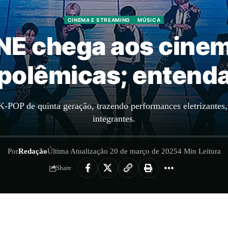
CINEMA E STREAMING
MÚSICA
 chega aos cinem
polêmicas; entend
POP de quinta geração, trazendo performances eletrizantes, 
integrantes.
Por
Redação
Última Atualização 20 de março de 2025
4 Min Leitura
Share