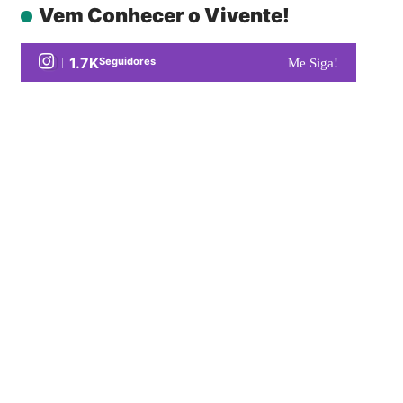
Vem Conhecer o Vivente!
1.7K
Seguidores
Me Siga!