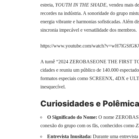
estreia,
YOUTH IN THE SHADE
, vendeu mais de
recordes na indústria. A sonoridade do grupo mist
energia vibrante e harmonias sofisticadas. Além di
sincronia impecável e versatilidade dos membros.
https://www.youtube.com/watch?v=wH7lGSfGK
A turnê “2024 ZEROBASEONE THE FIRST TO
cidades e reuniu um público de 140.000 espectado
formatos especiais como SCREENX, 4DX e ULTR
inesquecível.
Curiosidades e Polêmic
O Significado do Nome:
O nome ZEROBASEONE 
conexão do grupo com os fãs, conhecidos como
Z
Entrevista Inusitada:
Durante uma entrevista