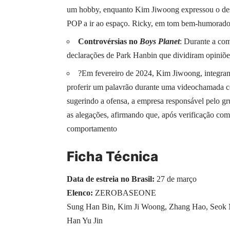
um hobby, enquanto Kim Jiwoong expressou o d
POP a ir ao espaço. Ricky, em tom bem-humorado, 
Controvérsias no
Boys Planet
: Durante a co
declarações de Park Hanbin que dividiram opiniões
?Em fevereiro de 2024, Kim Jiwoong, integ
proferir um palavrão durante uma videochamada c
sugerindo a ofensa, a empresa responsável pelo 
as alegações, afirmando que, após verificação com
comportamento
Ficha Técnica
Data de estreia no Brasil:
27 de março
Elenco:
ZEROBASEONE
Sung Han Bin, Kim Ji Woong, Zhang Hao, Seok 
Han Yu Jin