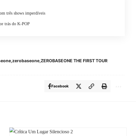
com três shows imperdíveis
or trás do K-POP
seone
zerobaseone
ZEROBASEONE THE FIRST TOUR
Facebook