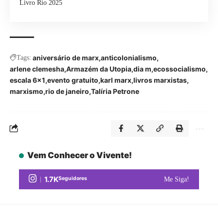
Livro Rio 2025
aniversário de marx
anticolonialismo
Tags:
arlene clemesha
Armazém da Utopia
dia m
ecossocialismo
escala 6x1
evento gratuito
karl marx
livros marxistas
marxismo
rio de janeiro
Talíria Petrone
Vem Conhecer o Vivente!
1.7K
Seguidores
Me Siga!