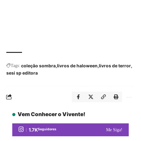
coleção sombra
livros de haloween
livros de terror
Tags:
sesi sp editora
Vem Conhecer o Vivente!
1.7K
Seguidores
Me Siga!