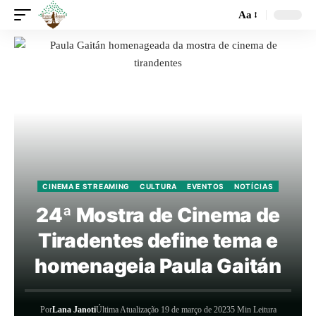
Aa
CINEMA E STREAMING
CULTURA
EVENTOS
NOTÍCIAS
24ª Mostra de Cinema de
Tiradentes define tema e
homenageia Paula Gaitán
Por
Lana Janoti
Última Atualização 19 de março de 2023
5 Min Leitura