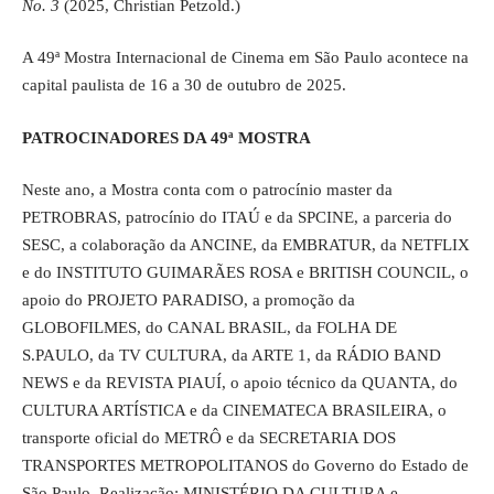
No. 3
(2025, Christian Petzold.)
A 49ª Mostra Internacional de Cinema em São Paulo acontece na
capital paulista de 16 a 30 de outubro de 2025.
PATROCINADORES DA 49ª MOSTRA
Neste ano, a Mostra conta com o patrocínio master da
PETROBRAS, patrocínio do ITAÚ e da SPCINE, a parceria do
SESC, a colaboração da ANCINE, da EMBRATUR, da NETFLIX
e do INSTITUTO GUIMARÃES ROSA e BRITISH COUNCIL, o
apoio do PROJETO PARADISO, a promoção da
GLOBOFILMES, do CANAL BRASIL, da FOLHA DE
S.PAULO, da TV CULTURA, da ARTE 1, da RÁDIO BAND
NEWS e da REVISTA PIAUÍ, o apoio técnico da QUANTA, do
CULTURA ARTÍSTICA e da CINEMATECA BRASILEIRA, o
transporte oficial do METRÔ e da SECRETARIA DOS
TRANSPORTES METROPOLITANOS do Governo do Estado de
São Paulo. Realização: MINISTÉRIO DA CULTURA e