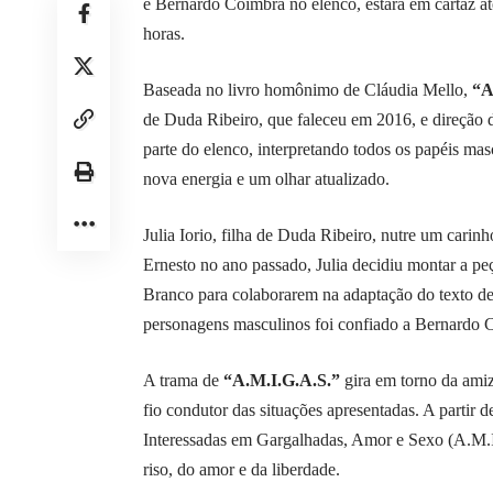
e Bernardo Coimbra no elenco, estará em cartaz até
horas.
Baseada no livro homônimo de Cláudia Mello,
“A
de Duda Ribeiro, que faleceu em 2016, e direção d
parte do elenco, interpretando todos os papéis ma
nova energia e um olhar atualizado.
Julia Iorio, filha de Duda Ribeiro, nutre um carin
Ernesto no ano passado, Julia decidiu montar a p
Branco para colaborarem na adaptação do texto de s
personagens masculinos foi confiado a Bernardo Co
A trama de
“A.M.I.G.A.S.”
gira em torno da amiz
fio condutor das situações apresentadas. A partir 
Interessadas em Gargalhadas, Amor e Sexo (A.M.I
riso, do amor e da liberdade.