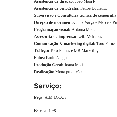
Assistência de direção:
João Maia P
Assistência de cenografia:
Felipe Loureiro.
Supervisão e Consultoria técnica de cenografi
Direção de movimento:
Julia Varga e Marcela Pi
Programação visual:
Antonia Motta
Assessoria de imprensa:
Leila Meirelles
Comunicação & marketing digital:
Toró Filmes
Tráfego:
Toró Filmes e MB Marketing
Fotos:
Paulo Aragon
Produção Geral:
Joana Motta
Realização:
Motta produções
Serviço:
Peça:
A.M.I.G.A.S.
Estreia
: 19/8