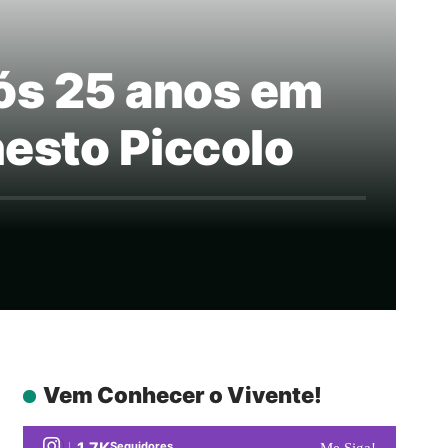
pós 25 anos em
esto Piccolo
Vem Conhecer o Vivente!
1.7K
Seguidores
Me Siga!