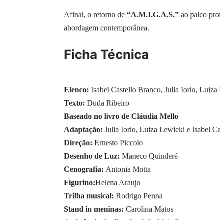
Afinal, o retorno de
“A.M.I.G.A.S.”
ao palco prom
abordagem contemporânea.
Ficha Técnica
Elenco:
Isabel Castello Branco, Julia Iorio, Lui
Texto:
Duda Ribeiro
Baseado no livro de Cláudia Mello
Adaptação:
Julia Iorio, Luiza Lewicki e Isabel C
Direção:
Ernesto Piccolo
Desenho de Luz:
Maneco Quinderé
Cenografia:
Antonia Motta
Figurino:
Helena Araujo
Trilha musical:
Rodrigo Penna
Stand in meninas:
Carolina Matos