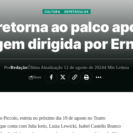
CULTURA
ESPETÁCULOS
’ retorna ao palco a
em dirigida por Ern
Por
Redação
Última Atualização 12 de agosto de 2024
4 Min Leitura
Share
to Piccolo, estreia no próximo dia 19 de agosto no Teatro
ue conta com Julia Iorio, Luiza Lewicki, Isabel Castello Branco