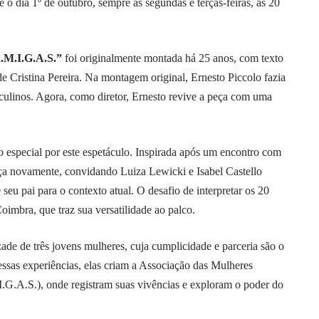
 o dia 1º de outubro, sempre às segundas e terças-feiras, às 20
.M.I.G.A.S.”
foi originalmente montada há 25 anos, com texto
e Cristina Pereira. Na montagem original, Ernesto Piccolo fazia
sculinos. Agora, como diretor, Ernesto revive a peça com uma
ho especial por este espetáculo. Inspirada após um encontro com
eça novamente, convidando Luiza Lewicki e Isabel Castello
eu pai para o contexto atual. O desafio de interpretar os 20
imbra, que traz sua versatilidade ao palco.
ade de três jovens mulheres, cuja cumplicidade e parceria são o
dessas experiências, elas criam a Associação das Mulheres
.G.A.S.), onde registram suas vivências e exploram o poder do