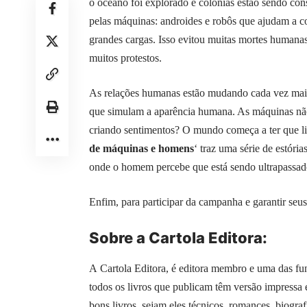
o oceano foi explorado e colônias estão sendo con
pelas máquinas: androides e robôs que ajudam a con
grandes cargas. Isso evitou muitas mortes human
muitos protestos.
As relações humanas estão mudando cada vez mais.
que simulam a aparência humana. As máquinas não 
criando sentimentos? O mundo começa a ter que li
de máquinas e homens
‘ traz uma série de estóri
onde o homem percebe que está sendo ultrapassado 
Enfim, para participar da campanha e garantir seus 
Sobre a Cartola Editora:
A
Cartola Editora
, é editora membro e uma das f
todos os livros que publicam têm versão impressa 
bons livros, sejam eles técnicos, romances, biogra