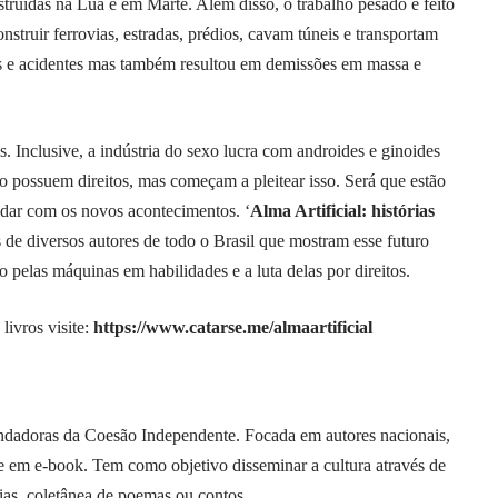
struídas na Lua e em Marte. Além disso, o trabalho pesado é feito
struir ferrovias, estradas, prédios, cavam túneis e transportam
as e acidentes mas também resultou em demissões em massa e
 Inclusive, a indústria do sexo lucra com androides e ginoides
possuem direitos, mas começam a pleitear isso. Será que estão
dar com os novos acontecimentos. ‘
Alma Artificial: histórias
as de diversos autores de todo o Brasil que mostram esse futuro
pelas máquinas em habilidades e a luta delas por direitos.
livros visite:
https://www.catarse.me/almaartificial
undadoras da
Coesão Independente
. Focada em autores nacionais,
e em e-book. Tem como objetivo disseminar a cultura através de
fias, coletânea de poemas ou contos.