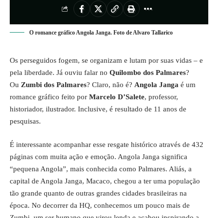
O romance gráfico Angola Janga. Foto de Alvaro Tallarico
Os perseguidos fogem, se organizam e lutam por suas vidas – e
pela liberdade. Já ouviu falar no
Quilombo dos Palmares
?
Ou
Zumbi dos Palmares
? Claro, não é?
Angola Janga
é um
romance gráfico feito por
Marcelo D’Salete
, professor,
historiador, ilustrador. Inclusive, é resultado de 11 anos de
pesquisas.
É interessante acompanhar esse resgate histórico através de 432
páginas com muita ação e emoção. Angola Janga significa
“pequena Angola”, mais conhecida como Palmares. Aliás, a
capital de Angola Janga, Macaco, chegou a ter uma população
tão grande quanto de outras grandes cidades brasileiras na
época. No decorrer da HQ, conhecemos um pouco mais de
Zumbi, um ser humano que virou lenda e acabou inspirando a