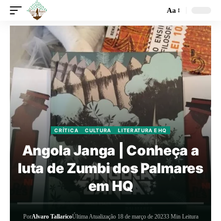
Aa
CRÍTICA
CULTURA
LITERATURA E HQ
Angola Janga | Conheça a
luta de Zumbi dos Palmares
em HQ
Por
Alvaro Tallarico
Última Atualização 18 de março de 2023
3 Min Leitura