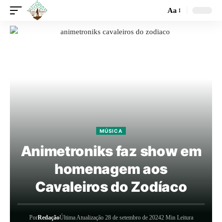
Aa
MÚSICA
Animetroniks faz show em
homenagem aos
Cavaleiros do Zodíaco
Por
Redação
Última Atualização 28 de setembro de 2024
2 Min Leitura