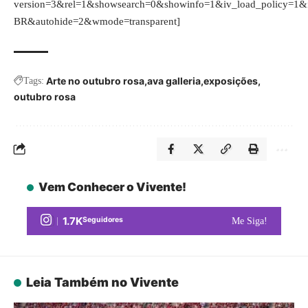
version=3&rel=1&showsearch=0&showinfo=1&iv_load_policy=1&
BR&autohide=2&wmode=transparent]
Arte no outubro rosa
ava galleria
exposições
Tags:
outubro rosa
Vem Conhecer o Vivente!
1.7K
Seguidores
Me Siga!
Leia Também no Vivente