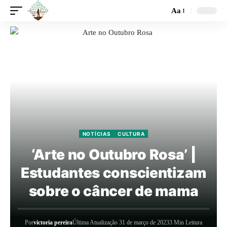
Aa
NOTÍCIAS
CULTURA
‘Arte no Outubro Rosa’ |
Estudantes conscientizam
sobre o câncer de mama
Por
victoria pereira
Última Atualização 31 de março de 2023
3 Min Leitura