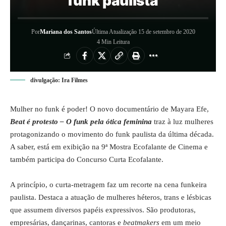
funk paulista
Por
Mariana dos Santos
Última Atualização 15 de setembro de 2020
4 Min Leitura
divulgação: Ira Filmes
Mulher no funk é poder! O novo documentário de Mayara Efe,
Beat é protesto – O funk pela ótica feminina
traz à luz mulheres
protagonizando o movimento do funk paulista da última década.
A saber, está em exibição na 9ª Mostra Ecofalante de Cinema e
também participa do Concurso Curta Ecofalante.
A princípio, o curta-metragem faz um recorte na cena funkeira
paulista. Destaca a atuação de mulheres héteros, trans e lésbicas
que assumem diversos papéis expressivos. São produtoras,
empresárias, dançarinas, cantoras e
beatmakers
em um meio