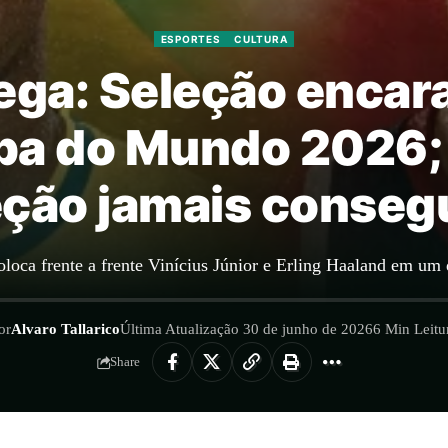
ESPORTES
CULTURA
uega: Seleção encar
pa do Mundo 2026; é
eção jamais conseg
loca frente a frente Vinícius Júnior e Erling Haaland em u
or
Alvaro Tallarico
Última Atualização 30 de junho de 2026
6 Min Leitu
Share