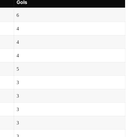
Gols
6
4
4
4
5
3
3
3
3
3