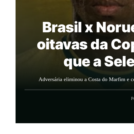
Brasil x Nor
oitavas da Co
que a Sel
Adversária eliminou a Costa do Marfim e co
P