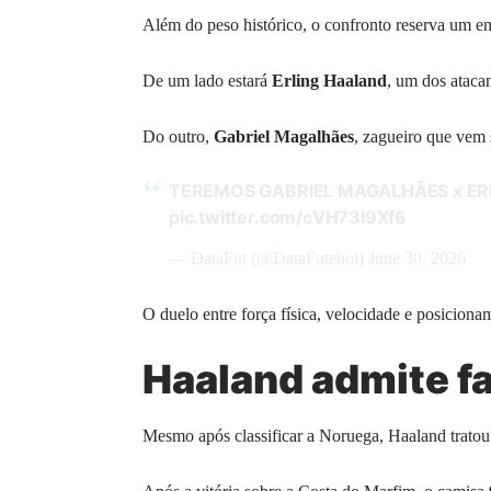
Além do peso histórico, o confronto reserva um emb
De um lado estará
Erling Haaland
, um dos atacan
Do outro,
Gabriel Magalhães
, zagueiro que vem 
TEREMOS GABRIEL MAGALHÃES x E
pic.twitter.com/cVH73I9Xf6
— DataFut (@DataFutebol)
June 30, 2026
O duelo entre força física, velocidade e posiciona
Haaland admite fa
Mesmo após classificar a Noruega, Haaland tratou 