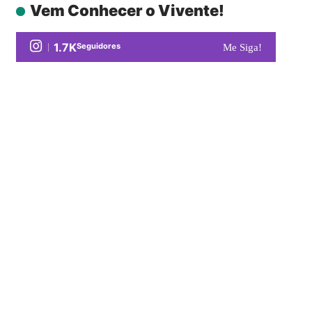
Vem Conhecer o Vivente!
1.7K
Seguidores
Me Siga!