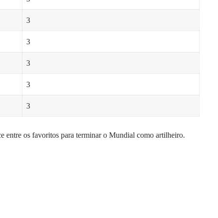
3
3
3
3
3
e entre os favoritos para terminar o Mundial como artilheiro.