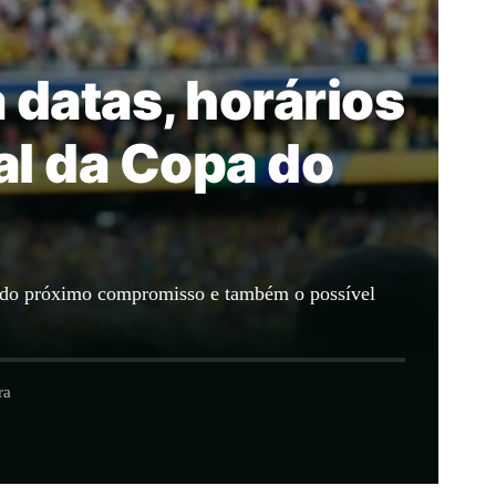
 datas, horários
al da Copa do
ta do próximo compromisso e também o possível
ra