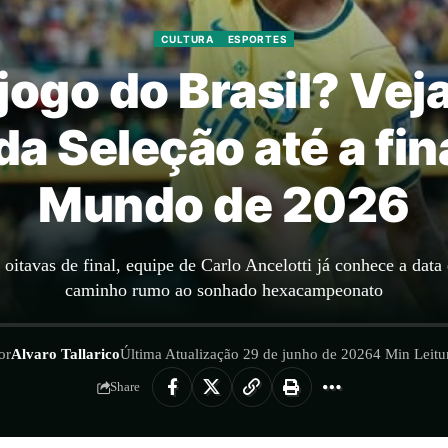
CULTURA
ESPORTES
jogo do Brasil? Veja
da Seleção até a fin
Mundo de 2026
 oitavas de final, equipe de Carlo Ancelotti já conhece a da
caminho rumo ao sonhado hexacampeonato
or
Alvaro Tallarico
Última Atualização 29 de junho de 2026
4 Min Leitu
Share