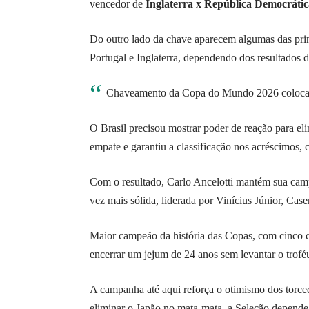
vencedor de
Inglaterra x República Democráti
Do outro lado da chave aparecem algumas das princ
Portugal e Inglaterra, dependendo dos resultados d
Chaveamento da Copa do Mundo 2026 coloca B
O Brasil precisou mostrar poder de reação para eli
empate e garantiu a classificação nos acréscimos
Com o resultado, Carlo Ancelotti mantém sua cam
vez mais sólida, liderada por Vinícius Júnior, Cas
Maior campeão da história das Copas, com cinco c
encerrar um jejum de 24 anos sem levantar o trofé
A campanha até aqui reforça o otimismo dos torced
eliminar o Japão no mata-mata, a Seleção depende 