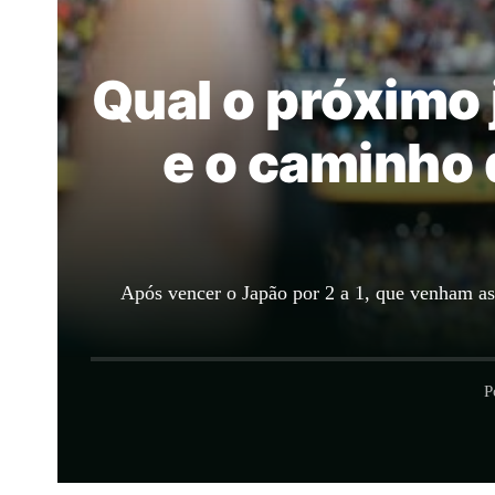
Qual o próximo 
e o caminho 
Após vencer o Japão por 2 a 1, que venham as
P