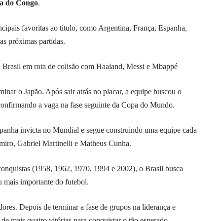
ca do Congo
.
ipais favoritas ao título, como Argentina, França, Espanha,
as próximas partidas.
rasil em rota de colisão com Haaland, Messi e Mbappé
minar o Japão. Após sair atrás no placar, a equipe buscou o
, confirmando a vaga na fase seguinte da Copa do Mundo.
panha invicta no Mundial e segue construindo uma equipe cada
emiro, Gabriel Martinelli e Matheus Cunha.
onquistas (1958, 1962, 1970, 1994 e 2002), o Brasil busca
u mais importante do futebol.
ores. Depois de terminar a fase de grupos na liderança e
de mais quatro vitórias para conquistar o tão esperado