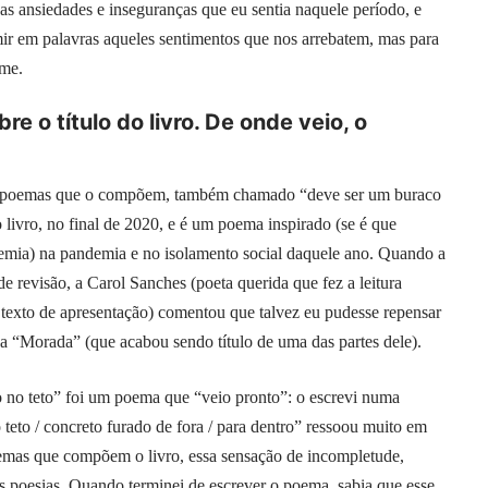
 das ansiedades e inseguranças que eu sentia naquele período, e
ir em palavras aqueles sentimentos que nos arrebatem, mas para
ome.
re o título do livro. De onde veio, o
os poemas que o compõem, também chamado “deve ser um buraco
o livro, no final de 2020, e é um poema inspirado (se é que
mia) na pandemia e no isolamento social daquele ano. Quando a
 de revisão, a Carol Sanches (poeta querida que fez a leitura
o texto de apresentação) comentou que talvez eu pudesse repensar
va “Morada” (que acabou sendo título de uma das partes dele).
no teto” foi um poema que “veio pronto”: o escrevi numa
 teto / concreto furado de fora / para dentro” ressoou muito em
emas que compõem o livro, essa sensação de incompletude,
as poesias. Quando terminei de escrever o poema, sabia que esse