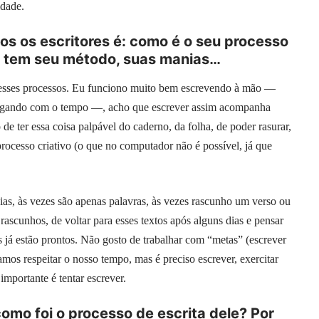
idade.
s os escritores é: como é o seu processo
or tem seu método, suas manias…
esses processos. Eu funciono muito bem escrevendo à mão —
 apagando com o tempo —, acho que escrever assim acompanha
e ter essa coisa palpável do caderno, da folha, de poder rasurar,
 processo criativo (o que no computador não é possível, já que
as, às vezes são apenas palavras, às vezes rascunho um verso ou
ascunhos, de voltar para esses textos após alguns dias e pensar
os já estão prontos. Não gosto de trabalhar com “metas” (escrever
mos respeitar o nosso tempo, mas é preciso escrever, exercitar
mportante é tentar escrever.
como foi o processo de escrita dele? Por