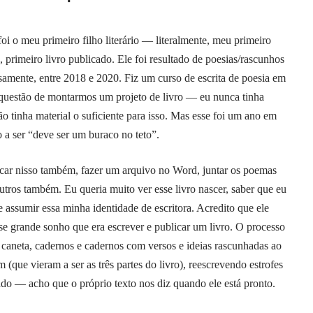
i o meu primeiro filho literário — literalmente, meu primeiro
o, primeiro livro publicado. Ele foi resultado de poesias/rascunhos
samente, entre 2018 e 2020. Fiz um curso de escrita de poesia em
questão de montarmos um projeto de livro — eu nunca tinha
 tinha material o suficiente para isso. Mas esse foi um ano em
 a ser “deve ser um buraco no teto”.
ar nisso também, fazer um arquivo no Word, juntar os poemas
 outros também. Eu queria muito ver esse livro nascer, saber que eu
 assumir essa minha identidade de escritora. Acredito que ele
sse grande sonho que era escrever e publicar um livro. O processo
e caneta, cadernos e cadernos com versos e ideias rascunhadas ao
que vieram a ser as três partes do livro), reescrevendo estrofes
ltado — acho que o próprio texto nos diz quando ele está pronto.