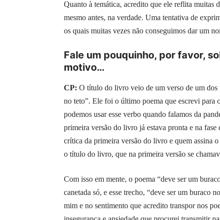
Quanto à temática, acredito que ele reflita muitas
mesmo antes, na verdade. Uma tentativa de exprim
os quais muitas vezes não conseguimos dar um n
Fale um pouquinho, por favor, sob
motivo…
CP:
O título do livro veio de um verso de um d
no teto”. Ele foi o último poema que escrevi para 
podemos usar esse verbo quando falamos da pande
primeira versão do livro já estava pronta e na fase
crítica da primeira versão do livro e quem assina 
o título do livro, que na primeira versão se chama
Com isso em mente, o poema “deve ser um buraco 
canetada só, e esse trecho, “deve ser um buraco no
mim e no sentimento que acredito transpor nos po
insegurança e ansiedade que procurei transmitir n