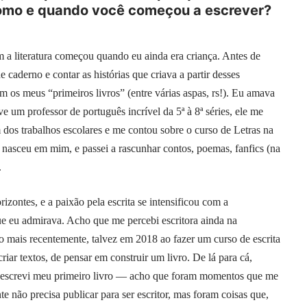
 Como e quando você começou a escrever?
 a literatura começou quando eu ainda era criança. Antes de
 caderno e contar as histórias que criava a partir desses
m os meus “primeiros livros” (entre várias aspas, rs!). Eu amava
ve um professor de português incrível da 5ª à 8ª séries, ele me
 dos trabalhos escolares e me contou sobre o curso de Letras na
a nasceu em mim, e passei a rascunhar contos, poemas, fanfics (na
.
izontes, e a paixão pela escrita se intensificou com a
que eu admirava. Acho que me percebi escritora ainda na
to mais recentemente, talvez em 2018 ao fazer um curso de escrita
riar textos, de pensar em construir um livro. De lá para cá,
e escrevi meu primeiro livro — acho que foram momentos que me
e não precisa publicar para ser escritor, mas foram coisas que,