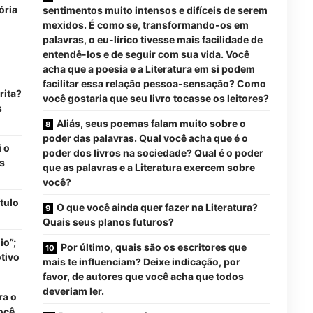
ória
sentimentos muito intensos e difíceis de serem
mexidos. É como se, transformando-os em
palavras, o eu-lírico tivesse mais facilidade de
entendê-los e de seguir com sua vida. Você
acha que a poesia e a Literatura em si podem
facilitar essa relação pessoa-sensação? Como
rita?
você gostaria que seu livro tocasse os leitores?
s
Aliás, seus poemas falam muito sobre o
poder das palavras. Qual você acha que é o
i o
poder dos livros na sociedade? Qual é o poder
is
que as palavras e a Literatura exercem sobre
você?
tulo
O que você ainda quer fazer na Literatura?
Quais seus planos futuros?
io”;
Por último, quais são os escritores que
tivo
mais te influenciam? Deixe indicação, por
favor, de autores que você acha que todos
deveriam ler.
ra o
ocê