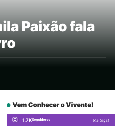
la Paixão fala
vro
Vem Conhecer o Vivente!
1.7K
Seguidores
Me Siga!