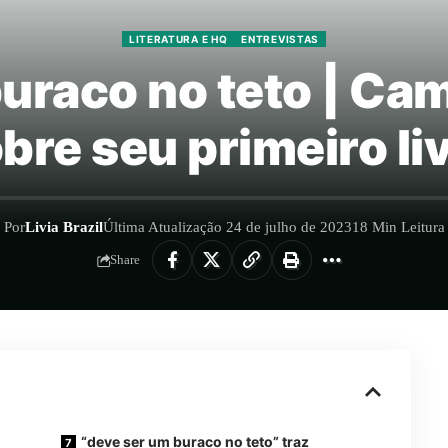
LITERATURA E HQ
ENTREVISTAS
uraco no teto | Cami
bre seu primeiro li
Por
Livia Brazil
Última Atualização 24 de julho de 2023
18 Min Leitura
Share
“deve ser um buraco no teto” traz