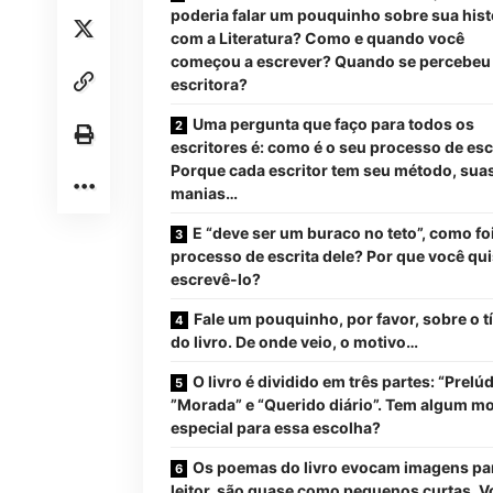
poderia falar um pouquinho sobre sua hist
com a Literatura? Como e quando você
começou a escrever? Quando se percebeu
escritora?
Uma pergunta que faço para todos os
escritores é: como é o seu processo de esc
Porque cada escritor tem seu método, sua
manias…
E “deve ser um buraco no teto”, como fo
processo de escrita dele? Por que você qu
escrevê-lo?
Fale um pouquinho, por favor, sobre o tí
do livro. De onde veio, o motivo…
O livro é dividido em três partes: “Prelúd
”Morada” e “Querido diário”. Tem algum mo
especial para essa escolha?
Os poemas do livro evocam imagens pa
leitor, são quase como pequenos curtas. V