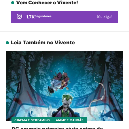
Vem Conhecer o Vivente!
1.7K
Seguidores
Me Siga!
Leia Também no Vivente
CINEMA E STREAMING
ANIME E MANGÁS
DC anuncia primeira série anime da