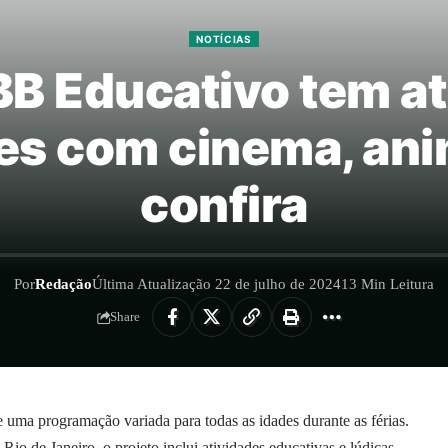
NOTÍCIAS
BB Educativo tem at
des com cinema, ani
confira
Por
Redação
Última Atualização 22 de julho de 2024
13 Min Leitura
Share
ma programação variada para todas as idades durante as férias.
io de Janeiro, o projeto inclui atividades educativas e lúdicas