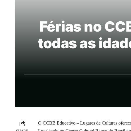
Férias no CC
todas as ida
O CCBB Educativo – Lugares de Culturas oferece u
Localizado no Centro Cultural Banco do Brasil no R
SHARE