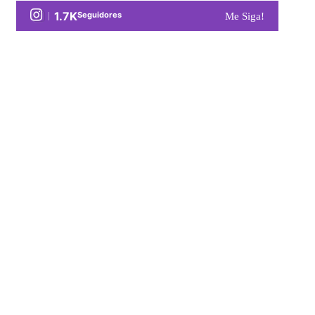
1.7K
Seguidores
Me Siga!