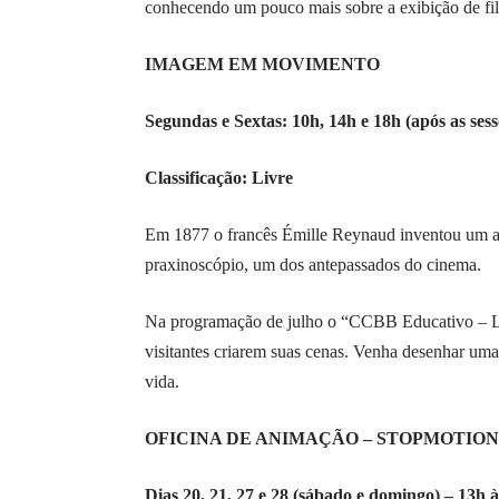
conhecendo um pouco mais sobre a exibição de fi
IMAGEM EM MOVIMENTO
Segundas e Sextas: 10h, 14h e 18h (após as se
Classificação: Livre
Em 1877 o francês Émille Reynaud inventou um a
praxinoscópio, um dos antepassados do cinema.
Na programação de julho o “CCBB Educativo – Lug
visitantes criarem suas cenas. Venha desenhar u
vida.
OFICINA DE ANIMAÇÃO – STOPMOTION
Dias 20, 21, 27 e 28 (sábado e domingo) – 13h 