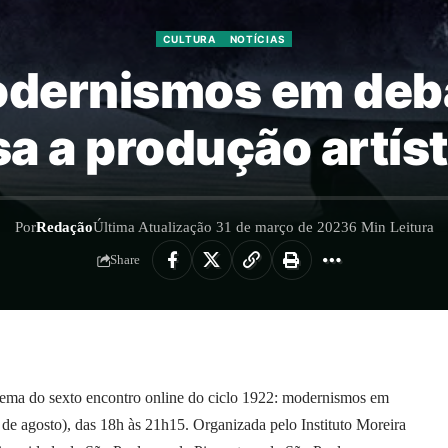
CULTURA
NOTÍCIAS
odernismos em deba
sa a produção artís
Por
Redação
Última Atualização 31 de março de 2023
6 Min Leitura
Share
tema do sexto encontro online do ciclo 1922: modernismos em
de agosto), das 18h às 21h15. Organizada pelo Instituto Moreira