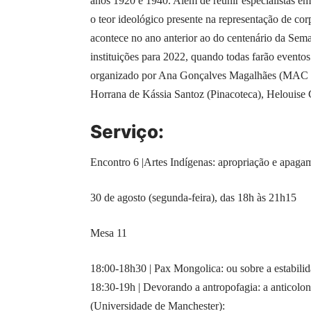
anos 1920 e 1940. Além de reunir especialistas em
o teor ideológico presente na representação de co
acontece no ano anterior ao do centenário da Sema
instituições para 2022, quando todas farão event
organizado por Ana Gonçalves Magalhães (MAC US
Horrana de Kássia Santoz (Pinacoteca), Helouise 
Serviço:
Encontro 6 |Artes Indígenas: apropriação e apaga
30 de agosto (segunda-feira), das 18h às 21h15
Mesa 11
18:00-18h30 | Pax Mongolica: ou sobre a estabili
18:30-19h | Devorando a antropofagia: a anticolon
(Universidade de Manchester):