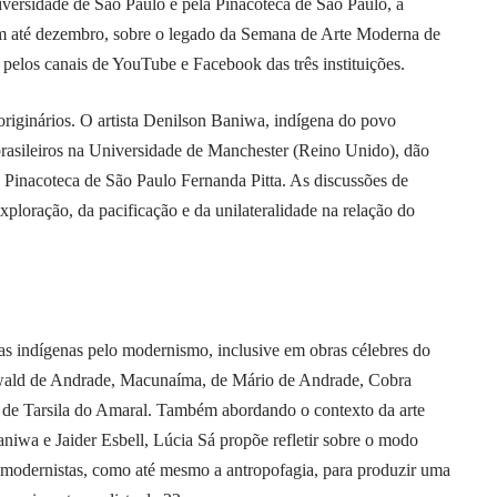
ersidade de São Paulo e pela Pinacoteca de São Paulo, a
m até dezembro, sobre o legado da Semana de Arte Moderna de
 pelos canais de YouTube e Facebook das três instituições.
 originários. O artista Denilson Baniwa, indígena do povo
 brasileiros na Universidade de Manchester (Reino Unido), dão
 Pinacoteca de São Paulo Fernanda Pitta. As discussões de
ploração, da pacificação e da unilateralidade na relação do
as indígenas pelo modernismo, inclusive em obras célebres do
ald de Andrade, Macunaíma, de Mário de Andrade, Cobra
 de Tarsila do Amaral. Também abordando o contexto da arte
niwa e Jaider Esbell, Lúcia Sá propõe refletir sobre o modo
modernistas, como até mesmo a antropofagia, para produzir uma