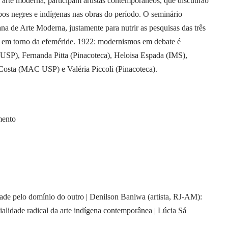
 arte moderna, participam artistas contemporâneos, que discutirão
rpos negres e indígenas nas obras do período. O seminário
na de Arte Moderna, justamente para nutrir as pesquisas das três
os em torno da efeméride. 1922: modernismos em debate é
P), Fernanda Pitta (Pinacoteca), Heloisa Espada (IMS),
Costa (MAC USP) e Valéria Piccoli (Pinacoteca).
mento
dade pelo domínio do outro | Denilson Baniwa (artista, RJ-AM):
ialidade radical da arte indígena contemporânea | Lúcia Sá