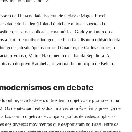
 movimento paulista de 22.
ssora da Universidade Federal de Goiás; e Magda Pucci
ersidade de Leiden (Holanda), debate outros aspectos da
sileira, nas artes aplicadas e na música. Godoy tratando dos
vos a partir de motivos indígenas e Pucci analisando o histórico da
s indígenas, desde óperas como Il Guarany, de Carlos Gomes, a
aetano Veloso, Milton Nascimento e da banda Sepultura. A
e ativista do povo Kambeba, ouvidora do município de Belém,
: modernismos em debate
o online, o ciclo de encontros tem o objetivo de promover uma
2. Os debates são realizados uma vez ao mês e têm a presença de
stados, com o objetivo de comparar pontos de vistas, ampliar o
des dos diversos movimentos que despontaram no Brasil entre os