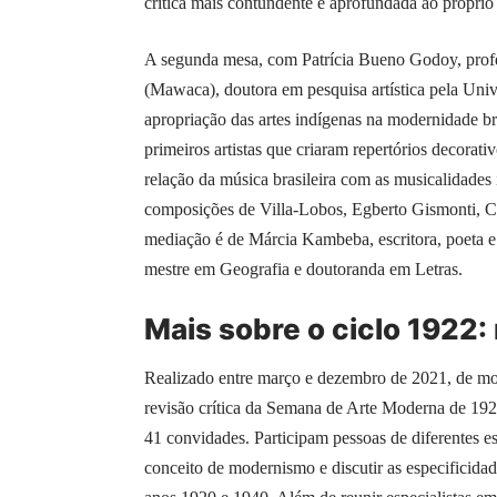
crítica mais contundente e aprofundada ao próprio
A segunda mesa, com Patrícia Bueno Godoy, profe
(Mawaca), doutora em pesquisa artística pela Univ
apropriação das artes indígenas na modernidade bra
primeiros artistas que criaram repertórios decorati
relação da música brasileira com as musicalidade
composições de Villa-Lobos, Egberto Gismonti, C
mediação é de Márcia Kambeba, escritora, poeta 
mestre em Geografia e doutoranda em Letras.
Mais sobre o ciclo 1922
Realizado entre março e dezembro de 2021, de mod
revisão crítica da Semana de Arte Moderna de 192
41 convidades. Participam pessoas de diferentes e
conceito de modernismo e discutir as especificida