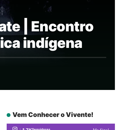
te | Encontro
tica indígena
Vem Conhecer o Vivente!
1.7K
Seguidores
Me Siga!