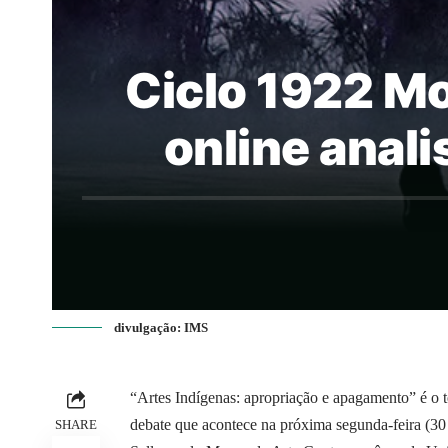
Ciclo 1922 M
online anali
divulgação: IMS
“Artes Indígenas: apropriação e apagamento” é o 
debate que acontece na próxima segunda-feira (30 
SHARE