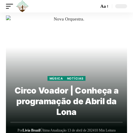
Aa
MÚSICA
NOTÍCIAS
Circo Voador | Conheça a
programação de Abril da
Lona
Por
Livia Brazil
Última Atualização 13 de abril de 2024
10 Min Leitura