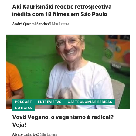
Aki Kaurismäki recebe retrospectiva
inédita com 18 filmes em São Paulo
André Quental Sanchez
5 Min Leitura
PODCAST
ENTREVISTAS
GASTRONOMIA E BEBIDAS
NOTÍCIAS
Vovô Vegano, o veganismo é radical?
Veja!
Alvaro Tallarico
2 Min Leitura