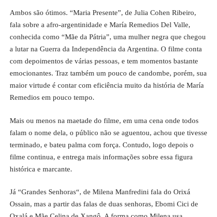
Ambos são ótimos. “Maria Presente”, de Julia Cohen Ribeiro,
fala sobre a afro-argentinidade e María Remedios Del Valle,
conhecida como “Mãe da Pátria”, uma mulher negra que chegou
a lutar na Guerra da Independência da Argentina. O filme conta
com depoimentos de várias pessoas, e tem momentos bastante
emocionantes. Traz também um pouco de candombe, porém, sua
maior virtude é contar com eficiência muito da história de María
Remedios em pouco tempo.
Mais ou menos na maetade do filme, em uma cena onde todos
falam o nome dela, o público não se aguentou, achou que tivesse
terminado, e bateu palma com força. Contudo, logo depois o
filme continua, e entrega mais informações sobre essa figura
histórica e marcante.
Já “
Grandes Senhoras
“, de Milena Manfredini fala do Orixá
Ossain, mas a partir das falas de duas senhoras, Ebomi Cici de
Oxalá e Mãe Celina de Xangô. A forma como Milena usa