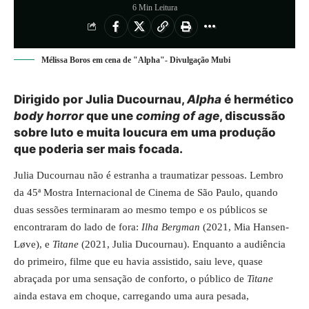
6 Min Leitura
Mélissa Boros em cena de "Alpha"- Divulgação Mubi
Dirigido por Julia Ducournau,
Alpha
é hermético
body horror
que une
coming of age
, discussão
sobre luto e muita loucura em uma produção
que poderia ser mais focada.
Julia Ducournau não é estranha a traumatizar pessoas. Lembro
da 45ª Mostra Internacional de Cinema de São Paulo, quando
duas sessões terminaram ao mesmo tempo e os públicos se
encontraram do lado de fora:
Ilha Bergman
(2021, Mia Hansen-
Løve), e
Titane
(2021, Julia Ducournau). Enquanto a audiência
do primeiro, filme que eu havia assistido, saiu leve, quase
abraçada por uma sensação de conforto, o público de
Titane
ainda estava em choque, carregando uma aura pesada,