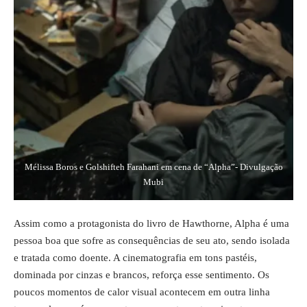
Mélissa Boros e Golshifteh Farahani em cena de “Alpha”- Divulgação
Mubi
Assim como a protagonista do livro de Hawthorne, Alpha é uma
pessoa boa que sofre as consequências de seu ato, sendo isolada
e tratada como doente. A cinematografia em tons pastéis,
dominada por cinzas e brancos, reforça esse sentimento. Os
poucos momentos de calor visual acontecem em outra linha