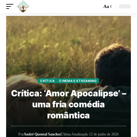
Aa
CRÍTICA
CINEMA E STREAMING
Crítica: ‘Amor Apocalipse’ –
uma fria comédia
romântica
Por
André Quental Sanchez
Última Atualização 12 de junho de 2026