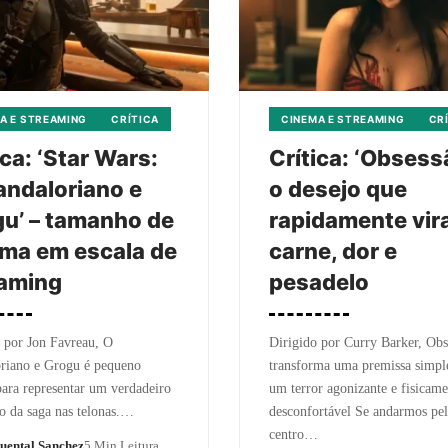
A E STREAMING
CRÍTICA
CINEMA E STREAMING
CR
ica: ‘Star Wars:
Crítica: ‘Obsess
ndaloriano e
o desejo que
u’ – tamanho de
rapidamente vir
ma em escala de
carne, dor e
eaming
pesadelo
 por Jon Favreau, O
Dirigido por Curry Barker, Obs
riano e Grogu é pequeno
transforma uma premissa simpl
ara representar um verdadeiro
um terror agonizante e fisicame
o da saga nas telonas.…
desconfortável Se andarmos pe
centro…
uental Sanchez
5 Min Leitura