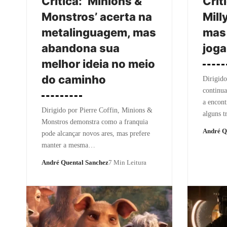
Crítica: ‘Minions &
Críti
Monstros’ acerta na
Mill
metalinguagem, mas
mas
abandona sua
joga
melhor ideia no meio
do caminho
Dirigido
continu
a encont
Dirigido por Pierre Coffin, Minions &
alguns t
Monstros demonstra como a franquia
André Q
pode alcançar novos ares, mas prefere
manter a mesma…
André Quental Sanchez
7 Min Leitura