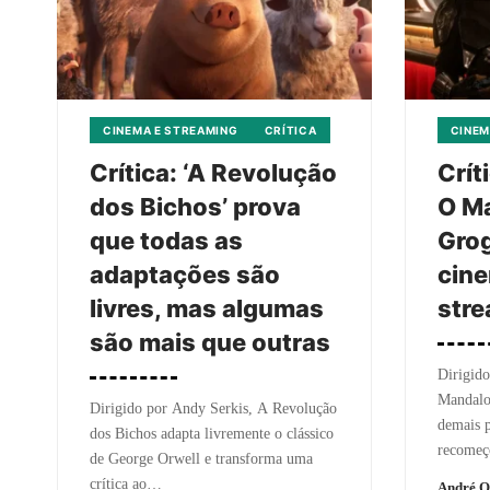
CINEMA E STREAMING
CRÍTICA
CINEM
Crítica: ‘A Revolução
Crít
dos Bichos’ prova
O Ma
que todas as
Grog
adaptações são
cine
livres, mas algumas
str
são mais que outras
Dirigido
Mandalo
Dirigido por Andy Serkis, A Revolução
demais p
dos Bichos adapta livremente o clássico
recomeç
de George Orwell e transforma uma
crítica ao…
André Q