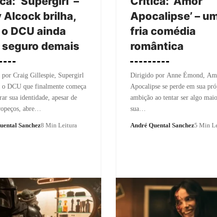
ca: ‘Supergirl’ –
Crítica: ‘Amor
y Alcock brilha,
Apocalipse’ – u
 o DCU ainda
fria comédia
 seguro demais
romântica
 por Craig Gillespie, Supergirl
Dirigido por Anne Émond, Am
a o DCU que finalmente começa
Apocalipse se perde em sua pró
rar sua identidade, apesar de
ambição ao tentar ser algo mai
ropeços, abre…
sua…
uental Sanchez
8 Min Leitura
André Quental Sanchez
5 Min Le