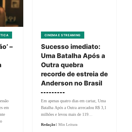
ÍTICA
CINEMA E STREAMING
ão’ –
Sucesso imediato:
Uma Batalha Após a
a
Outra quebra
recorde de estreia de
Anderson no Brasil
essão
Em apenas quatro dias em cartaz, Uma
es em
Batalha Após a Outra arrecadou R$ 3,1
nte
milhões e levou mais de 119…
lo
Redação
1 Min Leitura