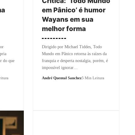
Crítica: ‘Todo Mundo
ma
em Pânico’ é humor
Wayans em sua
melhor forma
or
Dirigido por Michael Tiddes, Todo
pria
Mundo em Pânico retorna às raízes da
or do que
franquia e desperta nostalgia, porém, é
impossível ignorar…
itura
André Quental Sanchez
5 Min Leitura