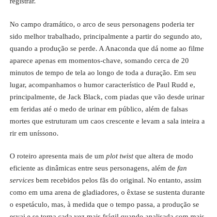
registrar.
No campo dramático, o arco de seus personagens poderia ter
sido melhor trabalhado, principalmente a partir do segundo ato,
quando a produção se perde. A Anaconda que dá nome ao filme
aparece apenas em momentos-chave, somando cerca de 20
minutos de tempo de tela ao longo de toda a duração. Em seu
lugar, acompanhamos o humor característico de Paul Rudd e,
principalmente, de Jack Black, com piadas que vão desde urinar
em feridas até o medo de urinar em público, além de falsas
mortes que estruturam um caos crescente e levam a sala inteira a
rir em uníssono.
O roteiro apresenta mais de um
plot twist
que altera de modo
eficiente as dinâmicas entre seus personagens, além de
fan
services
bem recebidos pelos fãs do original. No entanto, assim
como em uma arena de gladiadores, o êxtase se sustenta durante
o espetáculo, mas, à medida que o tempo passa, a produção se
esvai e se torna cada vez mais frágil quando analisada com mais