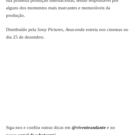
sua primeira produção internacional, sendo responsável por
alguns dos momentos mais marcantes e memoráveis da
produção.
Distribuído pela
Sony Pictures
,
Anaconda
estreia nos cinemas no
dia 25 de dezembro.
Siga-nos e confira outras dicas em
@viventeandante
e no
nosso
canal de whatsapp
!