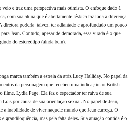
 veio e traz uma perspectiva mais otimista. O enfoque dado à
ca, com sua aluna que é abertamente lésbica faz toda a diferença
A diretora poderia, talvez, ter adiantado e aprofundado um pouco
l para Jean. Contudo, apesar de demorada, essa virada é o que
ugindo do estereótipo (ainda bem).
onga marca também a estreia da atriz Lucy Halliday. No papel da
timentos da personagem que recebeu uma indicação ao British
filme, Lydia Page. Ela faz o espectador ter raiva de sua
 Lois por causa de sua orientação sexual. No papel de Jean,
a inabilidade de viver naquele mundo que Jean carrega. O
s e grandiloquência, mas pela falta deles. Sua atuação contida é o