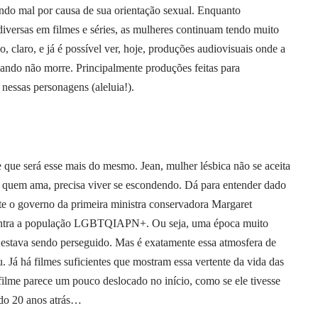
dando mal por causa de sua orientação sexual. Enquanto
iversas em filmes e séries, as mulheres continuam tendo muito
, claro, e já é possível ver, hoje, produções audiovisuais onde a
uando não morre. Principalmente produções feitas para
nessas personagens (aleluia!).
 que será esse mais do mesmo. Jean, mulher lésbica não se aceita
om quem ama, precisa viver se escondendo. Dá para entender dado
te o governo da primeira ministra conservadora Margaret
ontra a população LGBTQIAPN+. Ou seja, uma época muito
 estava sendo perseguido. Mas é exatamente essa atmosfera de
u. Já há filmes suficientes que mostram essa vertente da vida das
e parece um pouco deslocado no início, como se ele tivesse
eado 20 anos atrás…