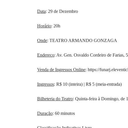
Data
: 29 de Dezembro
Horário
: 20h
Onde
: TEATRO ARMANDO GONZAGA
Endereço
: Av. Gen. Osvaldo Cordeiro de Farias,
Venda de Ingressos Online
:
https://funarj.elevent
Ingressos
: R$ 10 (inteira) | R$ 5 (meia-entrada)
Bilheteria do Teatro
: Quinta-feira à Domingo, de 1
Duração
: 60 minutos
Classificação Indicativa
: Livre