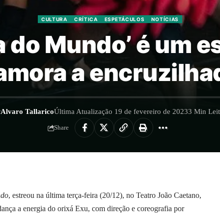
CULTURA
CRÍTICA
ESPETÁCULOS
NOTÍCIAS
ca do Mundo’ é um 
amora a encruzilha
r
Alvaro Tallarico
Última Atualização 19 de fevereiro de 2023
3 Min Lei
Share
ndo
, estreou na última terça-feira (20/12), no Teatro João Caetano,
dança a energia do orixá Exu, com direção e coreografia por