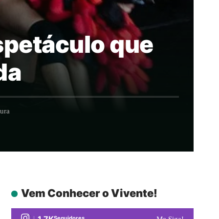
espetáculo que
da
tura
Vem Conhecer o Vivente!
1.7K
Seguidores
Me Siga!