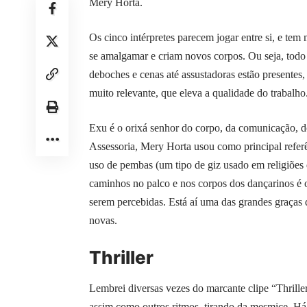
Mery Horta.
Os cinco intérpretes parecem jogar entre si, e tem
se amalgamar e criam novos corpos. Ou seja, todo 
deboches e cenas até assustadoras estão presentes
muito relevante, que eleva a qualidade do trabalho
Exu é o orixá senhor do corpo, da comunicação,
Assessoria, Mery Horta usou como principal refer
uso de pembas (um tipo de giz usado em religiões 
caminhos no palco e nos corpos dos dançarinos é ou
serem percebidas. Está aí uma das grandes graças 
novas.
Thriller
Lembrei diversas vezes do marcante clipe “Thrille
assim como outros ritmos, tirando da mesmice. Há