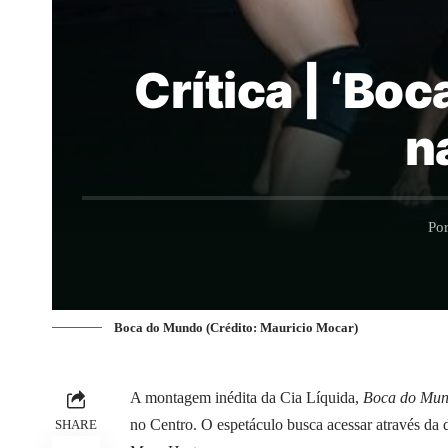
Crítica | ‘Bo
n
Po
Boca do Mundo (Crédito: Mauricio Mocar)
A montagem inédita da Cia Líquida,
Boca do Mu
no Centro. O espetáculo busca acessar através da 
SHARE