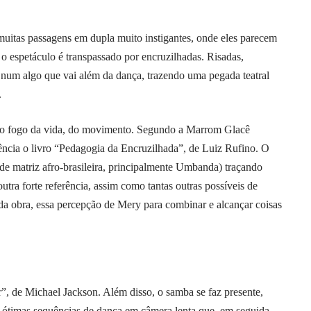
 muitas passagens em dupla muito instigantes, onde eles parecem
o espetáculo é transpassado por encruzilhadas. Risadas,
, num algo que vai além da dança, trazendo uma pegada teatral
.
 do fogo da vida, do movimento. Segundo a Marrom Glacê
ência o livro “Pedagogia da Encruzilhada”, de Luiz Rufino. O
de matriz afro-brasileira, principalmente Umbanda) traçando
tra forte referência, assim como tantas outras possíveis de
da obra, essa percepção de Mery para combinar e alcançar coisas
r”, de Michael Jackson. Além disso, o samba se faz presente,
 ótimas sequências de dança em câmera lenta que, em seguida,