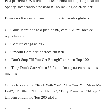
Pela primeira vez, Michael Jackson entra no Top 10 global do
Spotify, alcançando a posição #7 no ranking de 26 de abril.
Diversos clássicos voltam com força às paradas globais:
“Billie Jean” atinge o pico de #6, com 3,76 milhões de
reproduções
“Beat It” chega ao #17
“Smooth Criminal” aparece em #70
“Don’t Stop ’Til You Get Enough” entra no Top 100
“They Don’t Care About Us” também figura entre as mais
ouvidas
Outras faixas como “Rock With You”, “The Way You Make Me
Feel”, “Thriller”, “Human Nature”, “Dirty Diana” e “Chicago”
também entram no Top 200 global.
O volume simultâneo de músicas nas paradas evidencia o