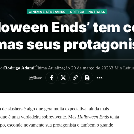
CINEMA E STREAMING
CRÍTICA
NOTÍCIAS
alloween Ends’ tem
imas seus protagoni
or
Rodrigo Adami
Última Atualização 29 de março de 2023
3 Min Leitu
Share
 de slashers é algo que gera muita expectativa, ainda mais
 que é uma verdadeira sobrevivente. Mas
Halloween Ends
tenta
po, esconde novamente sua protagonista e também o grande