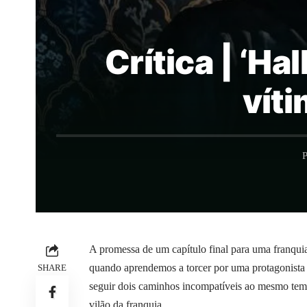
Crítica | ‘H
vít
P
A promessa de um capítulo final para uma franquia
quando aprendemos a torcer por uma protagonista
SHARE
seguir dois caminhos incompatíveis ao mesmo tem
vilão da franquia.