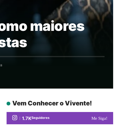
 como maiores
stas
ra
Vem Conhecer o Vivente!
1.7K
Seguidores
Me Siga!