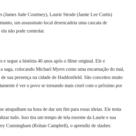
 (James Jude Courtney), Laurie Strode (Jamie Lee Curtis)
 entanto, um assassinato local desencadeia uma cascata de
e ela não pode controlar.
 e segue a história 40 anos após o filme original. Ele e
a saga, colocando Michael Myers como uma encarnação do mal,
to de sua presença na cidade de Haddonfield. São conceitos muito
rtamente é ver o povo se tornando mais cruel com o próximo por
e atrapalham na hora de dar um fim para essas ideias. Ele tenta
izar tudo. Isso tira um tempo de tela enorme da Laurie e sua
orey Cunningham (Rohan Campbell), o aprendiz de slasher.