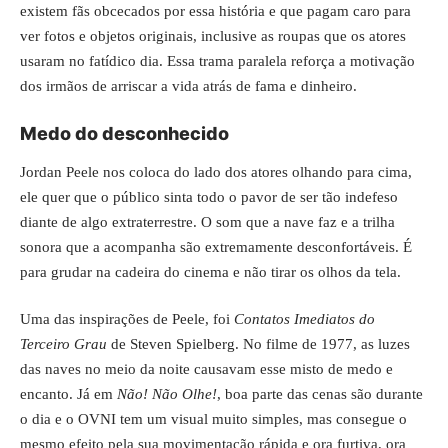
existem fãs obcecados por essa história e que pagam caro para
ver fotos e objetos originais, inclusive as roupas que os atores
usaram no fatídico dia. Essa trama paralela reforça a motivação
dos irmãos de arriscar a vida atrás de fama e dinheiro.
Medo do desconhecido
Jordan Peele nos coloca do lado dos atores olhando para cima,
ele quer que o público sinta todo o pavor de ser tão indefeso
diante de algo extraterrestre. O som que a nave faz e a trilha
sonora que a acompanha são extremamente desconfortáveis. É
para grudar na cadeira do cinema e não tirar os olhos da tela.
Uma das inspirações de Peele, foi
Contatos Imediatos do
Terceiro Grau
de Steven Spielberg. No filme de 1977, as luzes
das naves no meio da noite causavam esse misto de medo e
encanto. Já em
Não! Não Olhe!
, boa parte das cenas são durante
o dia e o OVNI tem um visual muito simples, mas consegue o
mesmo efeito pela sua movimentação rápida e ora furtiva, ora