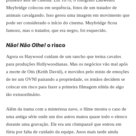
primeiro ator de cinema. Em 1878, o fotógrafo Eadweard
Muybridge colocou em sequência, fotos de um tratador de
animais cavalgando. Isso gerou uma imagem em movimento que
pode ser considerado o início do cinema. Muybridge ficou
famoso, mas o tratador, que era negro, foi esquecido.
Não! Não Olhe!
o risco
Agora os Haywood cuidam de um rancho que treina cavalos
para produções Hollywoodianas. Mas os negócios vão mal após
a morte de Otis (Keith David), e movidos pelo misto de emoções
de ter um OVNI pairando a propriedade, os irmãos decidem se
colocar em risco para fazer a primeira filmagem nítida de algo
tão extraordinário.
Além da trama com a misteriosa nave, o filme mostra o caso de
uma antiga série onde um dos astros matou quase todo o elenco
durante uma gravação. Ele era um chimpanzé que entrou em
fúria por falta de cuidado da equipe. Anos mais tarde ainda