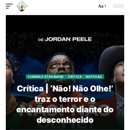
Aa
CINEMA E STREAMING
CRÍTICA
NOTÍCIAS
Crítica | ‘Não! Não Olhe!’
traz o terror e o
encantamento diante do
desconhecido