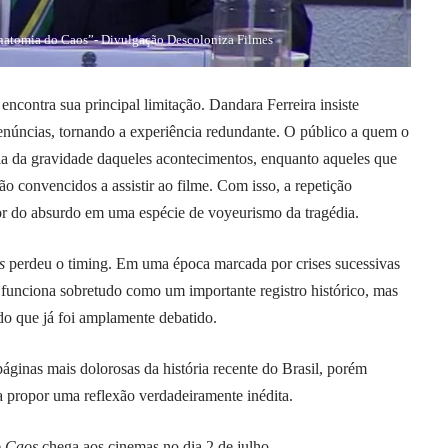
natomia do Caos”- Divulgação Descoloniza Filmes
encontra sua principal limitação. Dandara Ferreira insiste
enúncias, tornando a experiência redundante. O público a quem o
cia da gravidade daqueles acontecimentos, enquanto aqueles que
ão convencidos a assistir ao filme. Com isso, a repetição
or do absurdo em uma espécie de voyeurismo da tragédia.
s
perdeu o timing. Em uma época marcada por crises sucessivas
o funciona sobretudo como um importante registro histórico, mas
do que já foi amplamente debatido.
ginas mais dolorosas da história recente do Brasil, porém
ra propor uma reflexão verdadeiramente inédita.
o Caos
chega aos cinemas no dia 2 de julho.