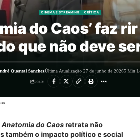
CINEMA E STREAMING
CRÍTICA
omia do Caos’ faz ri
o que não deve se
ndré Quental Sanchez
Última Atualização 27 de junho de 2026
5 Min Le
Share
mes
,
Anatomia do Caos
retrata não
s também o impacto político e social