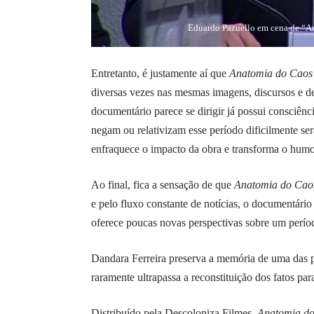
Eduardo Pazuello em cena de “A
Entretanto, é justamente aí que
Anatomia do Caos
diversas vezes nas mesmas imagens, discursos e d
documentário parece se dirigir já possui consciên
negam ou relativizam esse período dificilmente ser
enfraquece o impacto da obra e transforma o hum
Ao final, fica a sensação de que
Anatomia do Cao
e pelo fluxo constante de notícias, o documentári
oferece poucas novas perspectivas sobre um perío
Dandara Ferreira preserva a memória de uma das pá
raramente ultrapassa a reconstituição dos fatos pa
Distribuído pela Descoloniza Filmes,
Anatomia d