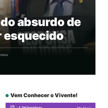
r do absurdo de
r esquecido
itura
Vem Conhecer o Vivente!
1.7K
Seguidores
Me Siga!