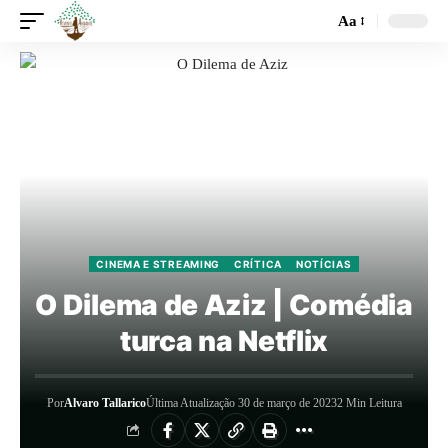
Aa
CINEMA E STREAMING
CRÍTICA
NOTÍCIAS
O Dilema de Aziz | Comédia
turca na Netflix
Por
Alvaro Tallarico
Última Atualização 30 de março de 2023
2 Min Leitura