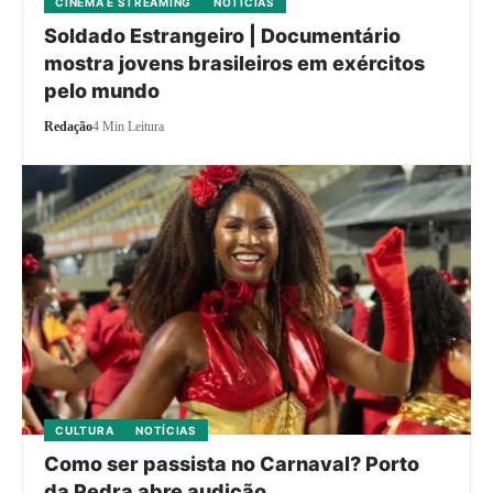
CINEMA E STREAMING
NOTÍCIAS
Soldado Estrangeiro | Documentário
mostra jovens brasileiros em exércitos
pelo mundo
Redação
4 Min Leitura
CULTURA
NOTÍCIAS
Como ser passista no Carnaval? Porto
da Pedra abre audição