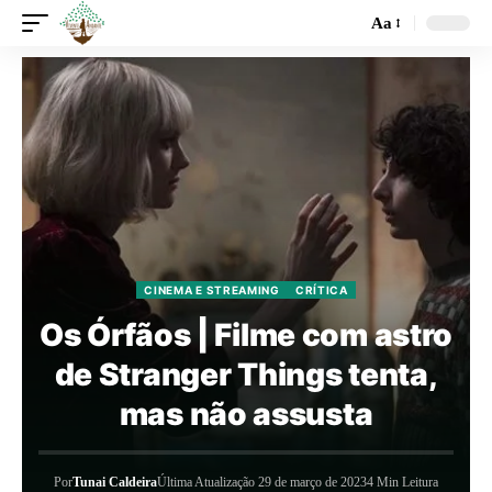
Aa
CINEMA E STREAMING
CRÍTICA
Os Órfãos | Filme com astro
de Stranger Things tenta,
mas não assusta
Por
Tunai Caldeira
Última Atualização 29 de março de 2023
4 Min Leitura