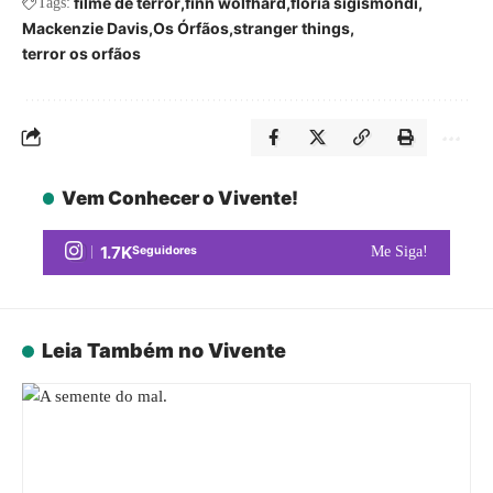
filme de terror
finn wolfhard
floria sigismondi
Tags:
Mackenzie Davis
Os Órfãos
stranger things
terror os orfãos
Vem Conhecer o Vivente!
1.7K
Seguidores
Me Siga!
Leia Também no Vivente