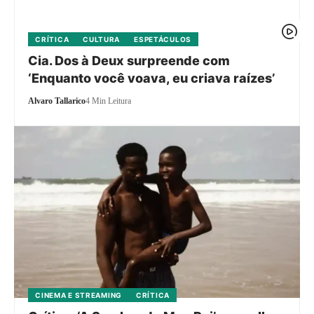
CRÍTICA
CULTURA
ESPETÁCULOS
Cia. Dos à Deux surpreende com
‘Enquanto você voava, eu criava raízes’
Alvaro Tallarico
4 Min Leitura
CINEMA E STREAMING
CRÍTICA