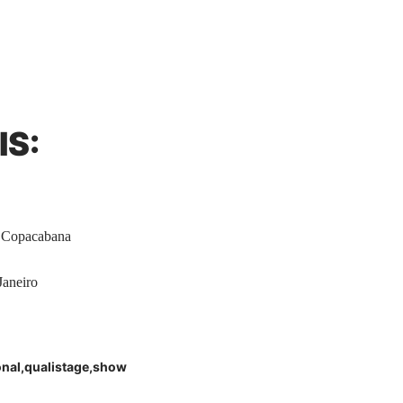
IS:
e Copacabana
Janeiro
onal
qualistage
show