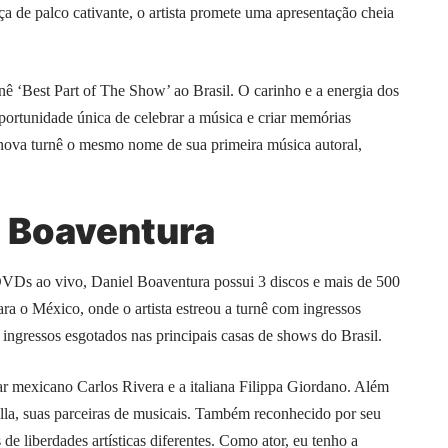
 de palco cativante, o artista promete uma apresentação cheia
ê ‘Best Part of The Show’ ao Brasil. O carinho e a energia dos
oportunidade única de celebrar a música e criar memórias
a nova turnê o mesmo nome de sua primeira música autoral,
l Boaventura
DVDs ao vivo, Daniel Boaventura possui 3 discos e mais de 500
ra o México, onde o artista estreou a turnê com ingressos
e ingressos esgotados nas principais casas de shows do Brasil.
tar mexicano Carlos Rivera e a italiana Filippa Giordano. Além
lla, suas parceiras de musicais. Também reconhecido por seu
de liberdades artísticas diferentes. Como ator, eu tenho a