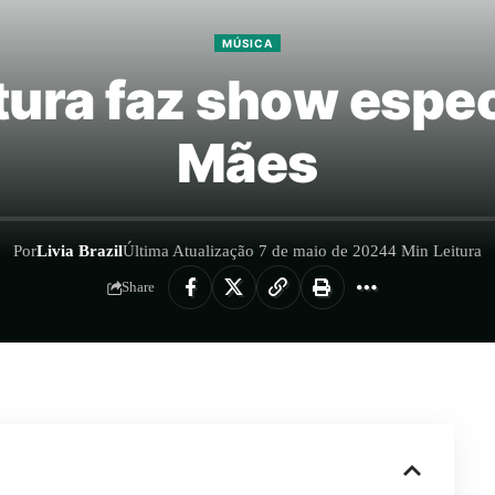
MÚSICA
ura faz show espec
Mães
Por
Livia Brazil
Última Atualização 7 de maio de 2024
4 Min Leitura
Share