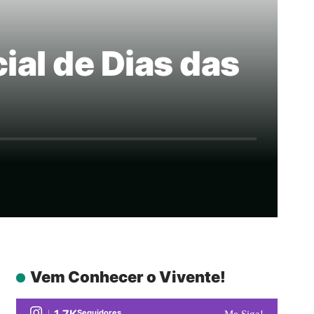
ial de Dias das
Vem Conhecer o Vivente!
1.7K
Seguidores
Me Siga!