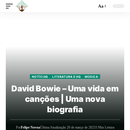
Aa
NOTÍCIAS
LITERATURA E HQ
MÚSICA
David Bowie – Uma vida em
canções | Uma nova
biografia
Por
Felipe Novoa
Última Atualização 20 de março de 2023
3 Min Leitura