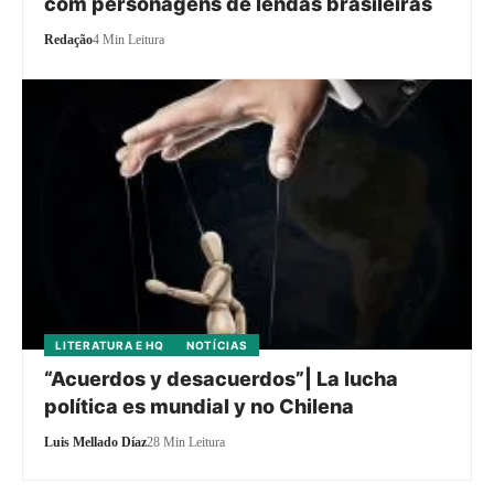
com personagens de lendas brasileiras
Redação
4 Min Leitura
LITERATURA E HQ
NOTÍCIAS
“Acuerdos y desacuerdos”| La lucha
política es mundial y no Chilena
Luis Mellado Díaz
28 Min Leitura