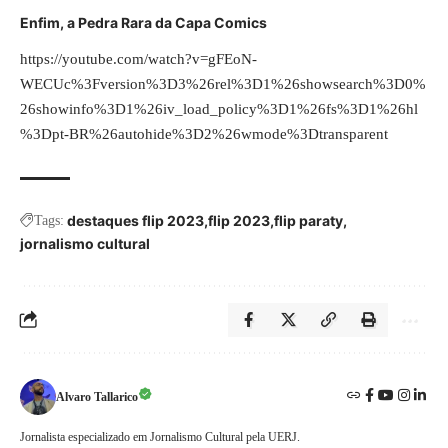
Enfim, a Pedra Rara da Capa Comics
https://youtube.com/watch?v=gFEoN-
WECUc%3Fversion%3D3%26rel%3D1%26showsearch%3D0%
26showinfo%3D1%26iv_load_policy%3D1%26fs%3D1%26hl
%3Dpt-BR%26autohide%3D2%26wmode%3Dtransparent
destaques flip 2023
flip 2023
flip paraty
Tags:
jornalismo cultural
Alvaro Tallarico
Jornalista especializado em Jornalismo Cultural pela UERJ.