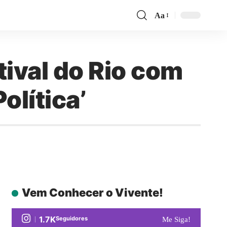
Aa
tival do Rio com
olítica’
Vem Conhecer o Vivente!
1.7K
Seguidores
Me Siga!