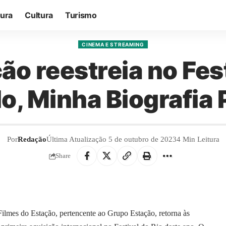
tura
Cultura
Turismo
CINEMA E STREAMING
ão reestreia no Fes
o, Minha Biografia P
Por
Redação
Última Atualização 5 de outubro de 2023
4 Min Leitura
Share
 Filmes do Estação, pertencente ao Grupo Estação, retorna às