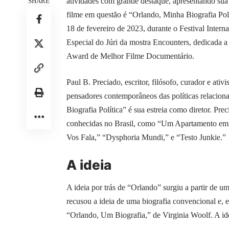
atividades com grande destaque, apresentando sua 
SHARE
filme em questão é “Orlando, Minha Biografia Polít
18 de fevereiro de 2023, durante o Festival Inter
Especial do Júri da mostra Encounters, dedicada a
Award de Melhor Filme Documentário.
Paul B. Preciado, escritor, filósofo, curador e at
pensadores contemporâneos das políticas relacion
Biografia Política” é sua estreia como diretor. Pr
conhecidas no Brasil, como “Um Apartamento em 
Vos Fala,” “Dysphoria Mundi,” e “Testo Junkie.”
A ideia
A ideia por trás de “Orlando” surgiu a partir de 
recusou a ideia de uma biografia convencional e, 
“Orlando, Um Biografia,” de Virginia Woolf. A ide