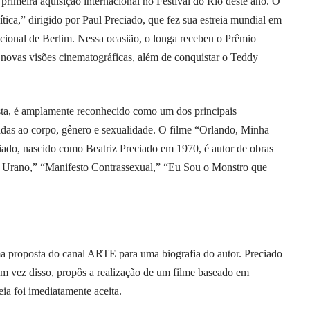
primeira aquisição internacional no Festival do Rio deste ano. O
ica,” dirigido por Paul Preciado, que fez sua estreia mundial em
nacional de Berlim. Nessa ocasião, o longa recebeu o Prêmio
 novas visões cinematográficas, além de conquistar o Teddy
ivista, é amplamente reconhecido como um dos principais
adas ao corpo, gênero e sexualidade. O filme “Orlando, Minha
eciado, nascido como Beatriz Preciado em 1970, é autor de obras
Urano,” “Manifesto Contrassexual,” “Eu Sou o Monstro que
uma proposta do canal ARTE para uma biografia do autor. Preciado
em vez disso, propôs a realização de um filme baseado em
ia foi imediatamente aceita.