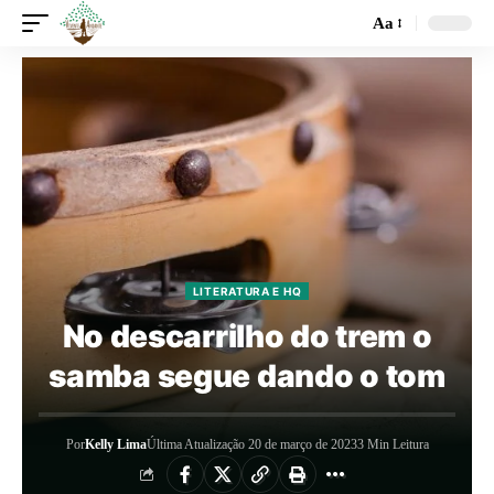
Aa
LITERATURA E HQ
No descarrilho do trem o
samba segue dando o tom
Por
Kelly Lima
Última Atualização 20 de março de 2023
3 Min Leitura