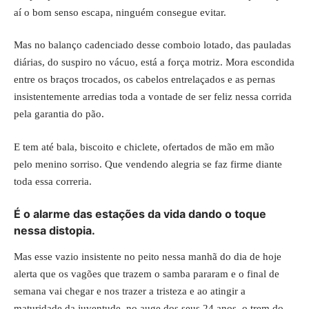
aí o bom senso escapa, ninguém consegue evitar.
Mas no balanço cadenciado desse comboio lotado, das pauladas
diárias, do suspiro no vácuo, está a força motriz. Mora escondida
entre os braços trocados, os cabelos entrelaçados e as pernas
insistentemente arredias toda a vontade de ser feliz nessa corrida
pela garantia do pão.
E tem até bala, biscoito e chiclete, ofertados de mão em mão
pelo menino sorriso. Que vendendo alegria se faz firme diante
toda essa correria.
É o alarme das estações da vida dando o toque
nessa distopia.
Mas esse vazio insistente no peito nessa manhã do dia de hoje
alerta que os vagões que trazem o samba pararam e o final de
semana vai chegar e nos trazer a tristeza e ao atingir a
maturidade da juventude, no auge dos seus 24 anos, o trem do