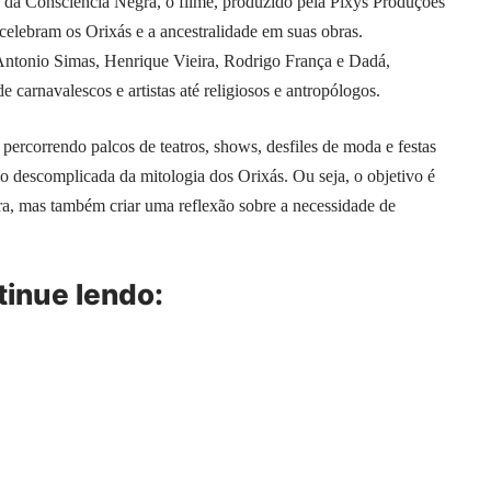
s da Consciência Negra, o filme, produzido pela Pixys Produções
ue celebram os Orixás e a ancestralidade em suas obras.
Antonio Simas, Henrique Vieira, Rodrigo França e Dadá,
e carnavalescos e artistas até religiosos e antropólogos.
, percorrendo palcos de teatros, shows, desfiles de moda e festas
ão descomplicada da mitologia dos Orixás. Ou seja, o objetivo é
eira, mas também criar uma reflexão sobre a necessidade de
ntinue lendo: