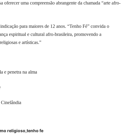
 visa oferecer uma compreensão abrangente da chamada “arte afro-
 indicação para maiores de 12 anos. “Tenho Fé” convida o
nça espiritual e cultural afro-brasileira, promovendo a
eligiosas e artísticas.”
la e penetra na alma
e
 Cinelândia
smo religioso
tenho fe