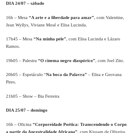
DIA 24/07 – sábado
16h – Mesa
“A arte e a liberdade para amar”
, com Valentine,
Jean Wyllys, Viviane Mosé e Elisa Lucinda.
17h45 – Mesa
“Na minha pele”
, com Elisa Lucinda e Lázaro
Ramos.
19h05 – Palestra
“O cinema negro diaspórico”
, com Joel Zito.
20h05 – Espetáculo “
Na boca da Palavra”
– Elisa e Geovana
Pires.
21h05 – Show – Bia Ferreira
DIA 25/07 – domingo
16h – Oficina
“
Corporeidade Poética: Transcendendo o Corpo
a partir da Ancestralidade Africana”
, com Kiusam de Oliveira.