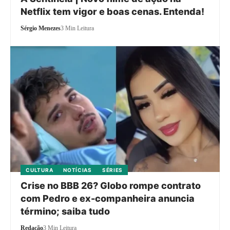
Netflix tem vigor e boas cenas. Entenda!
Sérgio Menezes
3 Min Leitura
CULTURA
NOTÍCIAS
SÉRIES
Crise no BBB 26? Globo rompe contrato
com Pedro e ex-companheira anuncia
término; saiba tudo
Redação
3 Min Leitura