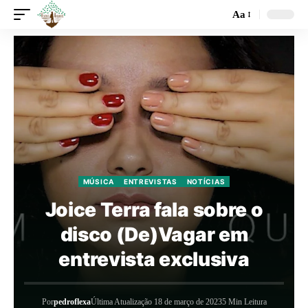
Aa
MÚSICA
ENTREVISTAS
NOTÍCIAS
Joice Terra fala sobre o
disco (De)Vagar em
entrevista exclusiva
Por
pedroflexa
Última Atualização 18 de março de 2023
5 Min Leitura