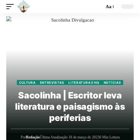
Aa
CULTURA
ENTREVISTAS
LITERATURA E HQ
NOTÍCIAS
Sacolinha | Escritor leva
literatura e paisagismo às
periferias
Por
Redação
Última Atualização 18 de março de 2023
6 Min Leitura