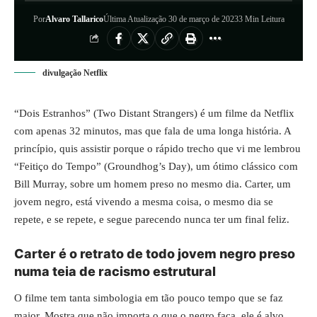
Por
Alvaro Tallarico
Última Atualização 30 de março de 2023
3 Min Leitura
divulgação Netflix
“Dois Estranhos” (Two Distant Strangers) é um filme da Netflix
com apenas 32 minutos, mas que fala de uma longa história. A
princípio, quis assistir porque o rápido trecho que vi me lembrou
“Feitiço do Tempo” (Groundhog’s Day), um ótimo clássico com
Bill Murray, sobre um homem preso no mesmo dia. Carter, um
jovem negro, está vivendo a mesma coisa, o mesmo dia se
repete, e se repete, e segue parecendo nunca ter um final feliz.
Carter é o retrato de todo jovem negro preso
numa teia de racismo estrutural
O filme tem tanta simbologia em tão pouco tempo que se faz
maior. Mostra que não importa o que o negro faça, ele é alvo.