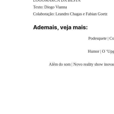
LOGOMARCA DA BESTA
Texto: Diogo Vianna
Colaboração: Leandro Chagas e Fabian Goetz
Ademais, veja
mais
:
Podesquete | Co
Humor | O ‘Upgr
Além do som | Novo reality show inovad