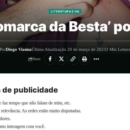
LITERATURA E HQ
omarca da Besta’ p
Por
Diogo Vianna
Última Atualização 20 de março de 2023
3 Min Leitur
Share
 de publicidade
faz tempo que não falam de mim, etc.
 relevância. As redes estão muito disputadas.
dores.
nto interagem com você.