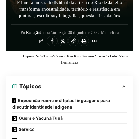
Primeira mostra individual da artista no Rio de Janeiro
transforma ancestralidade, território e resistência em
pinturas, esculturas, fotografias, poesia e instalações
Por
Redação
Última Atualização 30 de junho de 2026
5 Min Leitura
Exposic?a?o Toda A?rvore Tem Raiz Yacuna? Tuxa? - Foto: Victor
Fernandez
Tópicos
Exposição reúne múltiplas linguagens para
discutir identidade indígena
Quem é Yacunã Tuxá
Serviço